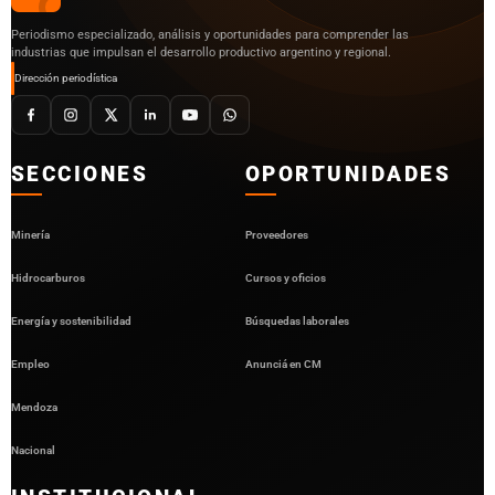
Periodismo especializado, análisis y oportunidades para comprender las
industrias que impulsan el desarrollo productivo argentino y regional.
Dirección periodística
SECCIONES
OPORTUNIDADES
Minería
Proveedores
Hidrocarburos
Cursos y oficios
Energía y sostenibilidad
Búsquedas laborales
Empleo
Anunciá en CM
Mendoza
Nacional