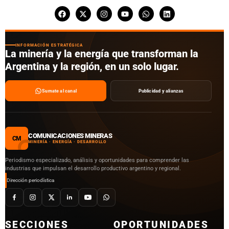
INFORMACIÓN ESTRATÉGICA
La minería y la energía que transforman la
Argentina y la región, en un solo lugar.
Sumate al canal
Publicidad y alianzas
COMUNICACIONES MINERAS
CM
MINERÍA · ENERGÍA · DESARROLLO
Periodismo especializado, análisis y oportunidades para comprender las
industrias que impulsan el desarrollo productivo argentino y regional.
Dirección periodística
SECCIONES
OPORTUNIDADES