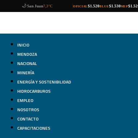
🌙
compra
venta
compra
venta
compra
venta
Catamarca
9,9°C
$1.520
$1.530
$1.52
OFICIAL
BLUE
MEP
INICIO
MENDOZA
NACIONAL
MINERÍA
ENERGÍA Y SOSTENIBILIDAD
HIDROCARBUROS
EMPLEO
NOSOTROS
CONTACTO
CAPACITACIONES