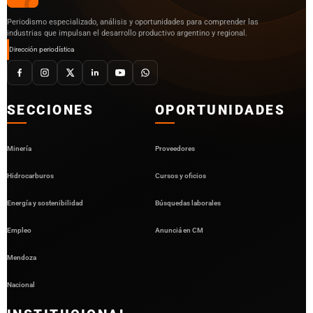
Periodismo especializado, análisis y oportunidades para comprender las
industrias que impulsan el desarrollo productivo argentino y regional.
Dirección periodística
SECCIONES
OPORTUNIDADES
Minería
Proveedores
Hidrocarburos
Cursos y oficios
Energía y sostenibilidad
Búsquedas laborales
Empleo
Anunciá en CM
Mendoza
Nacional