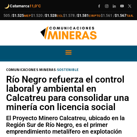
Catamarca
11,0°C
compra
venta
compra
venta
compra
venta
compra
venta
05 /
$1.525
$1.520 /
$1.528
$1.578 /
$1.581
$1.561 /
$1.567
$
MEP
CCL
CRIPTO
TARJETA
›
COMUNICACIONES MINERAS
SOSTENIBLE
Río Negro refuerza el control
laboral y ambiental en
Calcatreu para consolidar una
minería con licencia social
El Proyecto Minero Calcatreu, ubicado en la
Región Sur de Río Negro, es el primer
emprendimiento metalífero en explotación