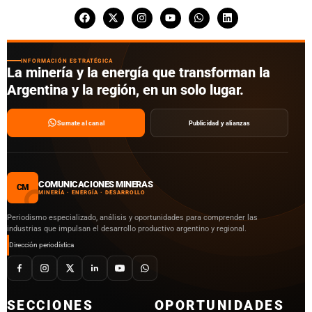
INFORMACIÓN ESTRATÉGICA
La minería y la energía que transforman la
Argentina y la región, en un solo lugar.
Sumate al canal
Publicidad y alianzas
COMUNICACIONES MINERAS
CM
MINERÍA · ENERGÍA · DESARROLLO
Periodismo especializado, análisis y oportunidades para comprender las
industrias que impulsan el desarrollo productivo argentino y regional.
Dirección periodística
SECCIONES
OPORTUNIDADES