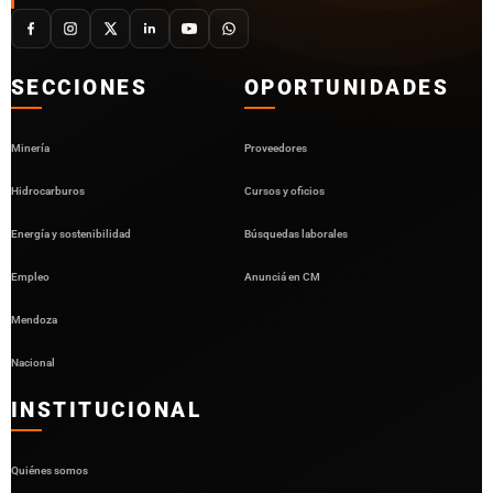
SECCIONES
OPORTUNIDADES
Minería
Proveedores
Hidrocarburos
Cursos y oficios
Energía y sostenibilidad
Búsquedas laborales
Empleo
Anunciá en CM
Mendoza
Nacional
INSTITUCIONAL
Quiénes somos