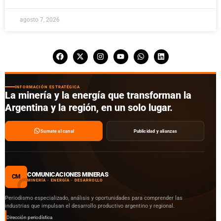
agosto 7, 2026
INFORMACIÓN ESTRATÉGICA
La minería y la energía que transforman la
Argentina y la región, en un solo lugar.
Sumate al canal
Publicidad y alianzas
COMUNICACIONES MINERAS
CM
MINERÍA · ENERGÍA · DESARROLLO
Periodismo especializado, análisis y oportunidades para comprender las
industrias que impulsan el desarrollo productivo argentino y regional.
Dirección periodística