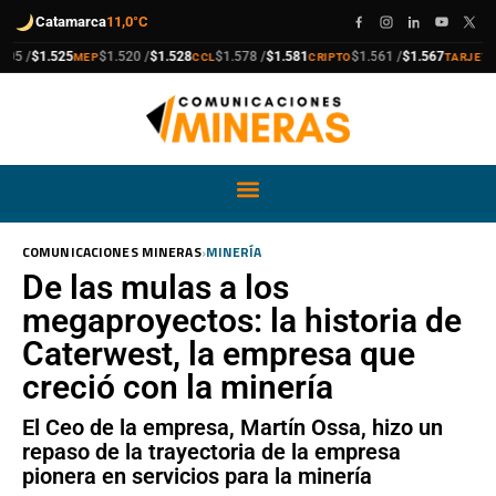
Catamarca
11,0°C
compra
venta
compra
venta
compra
venta
compra
venta
/
$1.525
$1.520 /
$1.528
$1.578 /
$1.581
$1.561 /
$1.567
$1.9
MEP
CCL
CRIPTO
TARJETA
›
COMUNICACIONES MINERAS
MINERÍA
De las mulas a los
megaproyectos: la historia de
Caterwest, la empresa que
creció con la minería
El Ceo de la empresa, Martín Ossa, hizo un
repaso de la trayectoria de la empresa
pionera en servicios para la minería