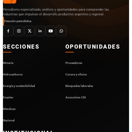
Periodismo especializado, análisis y oportunidades para comprender las
industrias que impulsan el desarrollo productivo argentino y regional.
Dirección periodística
SECCIONES
OPORTUNIDADES
Minería
Proveedores
Hidrocarburos
Cursos y oficios
Energía y sostenibilidad
Búsquedas laborales
Empleo
Anunciá en CM
Mendoza
Nacional