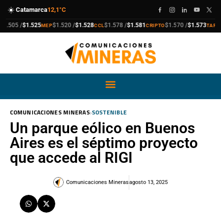
☀️
Catamarca
12,1°C
a
compra
venta
compra
venta
compra
venta
compra
venta
.505 /
$1.525
$1.520 /
$1.528
$1.578 /
$1.581
$1.570 /
$1.573
MEP
CCL
CRIPTO
TARJET
›
COMUNICACIONES MINERAS
SOSTENIBLE
Un parque eólico en Buenos
Aires es el séptimo proyecto
que accede al RIGI
Comunicaciones Mineras
agosto 13, 2025