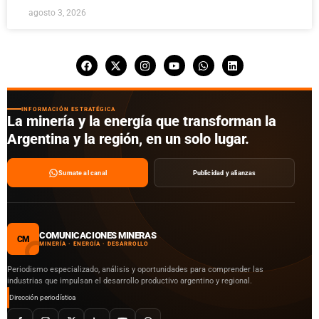
agosto 3, 2026
INFORMACIÓN ESTRATÉGICA
La minería y la energía que transforman la
Argentina y la región, en un solo lugar.
Sumate al canal
Publicidad y alianzas
COMUNICACIONES MINERAS
CM
MINERÍA · ENERGÍA · DESARROLLO
Periodismo especializado, análisis y oportunidades para comprender las
industrias que impulsan el desarrollo productivo argentino y regional.
Dirección periodística