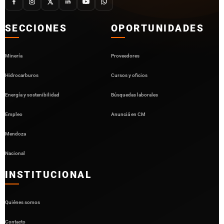
SECCIONES
OPORTUNIDADES
Minería
Proveedores
Hidrocarburos
Cursos y oficios
Energía y sostenibilidad
Búsquedas laborales
Empleo
Anunciá en CM
Mendoza
Nacional
INSTITUCIONAL
Quiénes somos
Contacto