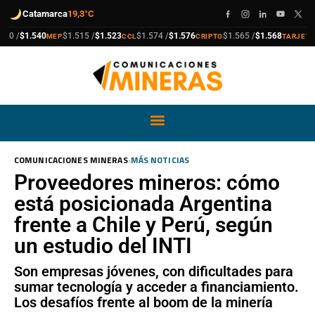
Catamarca
19,3°C
compra
venta
compra
venta
compra
venta
compra
venta
/
$1.540
$1.515 /
$1.523
$1.574 /
$1.576
$1.565 /
$1.568
$1.9
MEP
CCL
CRIPTO
TARJETA
›
COMUNICACIONES MINERAS
MÁS NOTICIAS
Proveedores mineros: cómo
está posicionada Argentina
frente a Chile y Perú, según
un estudio del INTI
Son empresas jóvenes, con dificultades para
sumar tecnología y acceder a financiamiento.
Los desafíos frente al boom de la minería