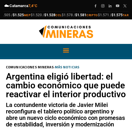
☁️
Catamarca
7,4°C
compra
venta
compra
venta
compra
venta
compra
venta
505 /
$1.525
$1.520 /
$1.528
$1.578 /
$1.581
$1.571 /
$1.575
MEP
CCL
CRIPTO
TARJETA
›
COMUNICACIONES MINERAS
MÁS NOTICIAS
Argentina eligió libertad: el
cambio económico que puede
reactivar el interior productivo
La contundente victoria de Javier Milei
reconfigura el tablero político argentino y
abre un nuevo ciclo económico con promesas
de estabilidad, inversión y modernización