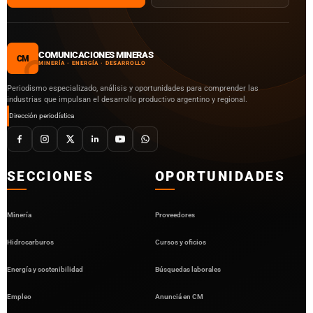
COMUNICACIONES MINERAS
CM
MINERÍA · ENERGÍA · DESARROLLO
Periodismo especializado, análisis y oportunidades para comprender las
industrias que impulsan el desarrollo productivo argentino y regional.
Dirección periodística
SECCIONES
OPORTUNIDADES
Minería
Proveedores
Hidrocarburos
Cursos y oficios
Energía y sostenibilidad
Búsquedas laborales
Empleo
Anunciá en CM