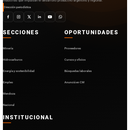
industrias que impulsan el desarrollo productivo argentino y regional.
Dirección periodística
SECCIONES
OPORTUNIDADES
Minería
Proveedores
Hidrocarburos
Cursos y oficios
Energía y sostenibilidad
Búsquedas laborales
Empleo
Anunciá en CM
Mendoza
Nacional
INSTITUCIONAL