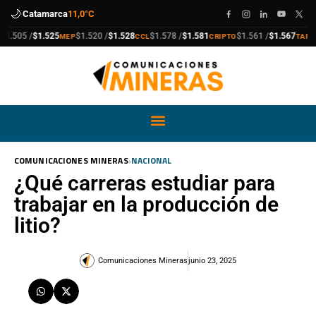
🌙
Catamarca
11,0°C
a
compra
venta
compra
venta
compra
venta
compra
venta
.505 /
$1.525
$1.520 /
$1.528
$1.578 /
$1.581
$1.561 /
$1.567
MEP
CCL
CRIPTO
TARJET
›
COMUNICACIONES MINERAS
NACIONAL
¿Qué carreras estudiar para
trabajar en la producción de
litio?
Comunicaciones Mineras
junio 23, 2025