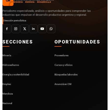
CM
MINERÍA · ENERGÍA · DESARROLLO
Periodismo especializado, análisis y oportunidades para comprender las
industrias que impulsan el desarrollo productivo argentino y regional.
Dirección periodística
SECCIONES
OPORTUNIDADES
Minería
Proveedores
Hidrocarburos
Cursos y oficios
Energía y sostenibilidad
Búsquedas laborales
Empleo
Anunciá en CM
Mendoza
Nacional