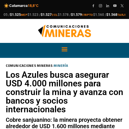
Catamarca
18,8°C
compra
venta
compra
venta
compra
venta
compra
venta
5 /
$1.525
$1.523 /
$1.527
$1.578 /
$1.579
$1.560 /
$1.568
$1
MEP
CCL
CRIPTO
TARJETA
›
COMUNICACIONES MINERAS
MINERÍA
Los Azules busca asegurar
USD 4.000 millones para
construir la mina y avanza con
bancos y socios
internacionales
Cobre sanjuanino: la minera proyecta obtener
alrededor de USD 1.600 millones mediante