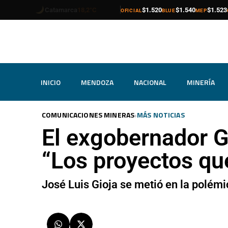
compra
venta
compra
venta
compra
venta
Catamarca
18,2°C
$1.520
$1.540
$1.523
OFICIAL
BLUE
MEP
INICIO
MENDOZA
NACIONAL
MINERÍA
›
COMUNICACIONES MINERAS
MÁS NOTICIAS
El exgobernador Gi
“Los proyectos qu
José Luis Gioja se metió en la polémi