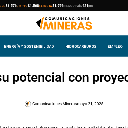
compra
venta
compra
venta
compra
venta
$1.576
$1.568
$1.976
421
pts
CCL
CRIPTO
TARJETA
RIESGO PAÍS
ENERGÍA Y SOSTENIBILIDAD
HIDROCARBUROS
EMPLEO
u potencial con proyec
Comunicaciones Mineras
mayo 21, 2025