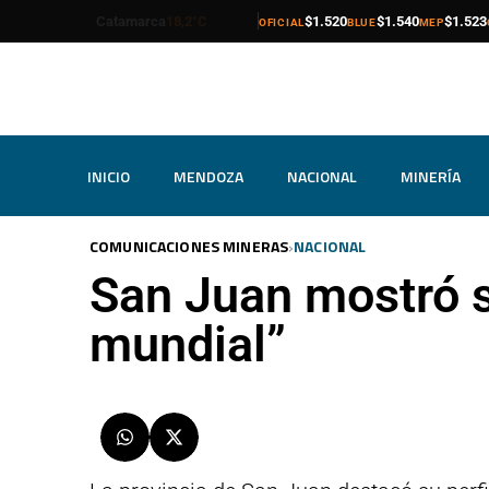
compra
venta
compra
venta
compra
venta
Catamarca
18,2°C
$1.520
$1.540
$1.523
OFICIAL
BLUE
MEP
INICIO
MENDOZA
NACIONAL
MINERÍA
›
COMUNICACIONES MINERAS
NACIONAL
San Juan mostró s
mundial”