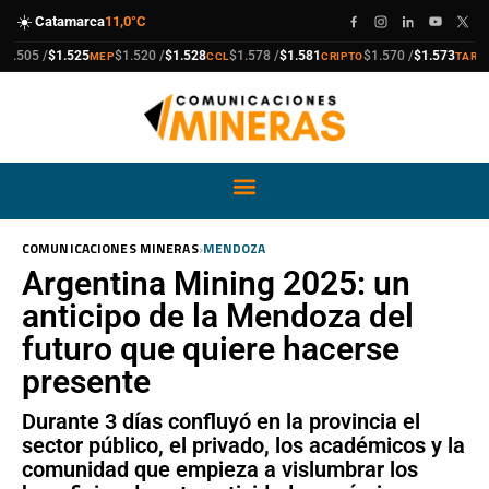
☀️
Catamarca
11,0°C
compra
venta
compra
venta
compra
venta
compra
venta
505 /
$1.525
$1.520 /
$1.528
$1.578 /
$1.581
$1.570 /
$1.573
MEP
CCL
CRIPTO
TARJETA
›
COMUNICACIONES MINERAS
MENDOZA
Argentina Mining 2025: un
anticipo de la Mendoza del
futuro que quiere hacerse
presente
Durante 3 días confluyó en la provincia el
sector público, el privado, los académicos y la
comunidad que empieza a vislumbrar los