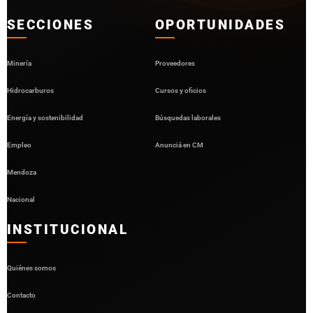
SECCIONES
OPORTUNIDADES
Minería
Proveedores
Hidrocarburos
Cursos y oficios
Energía y sostenibilidad
Búsquedas laborales
Empleo
Anunciá en CM
Mendoza
Nacional
INSTITUCIONAL
Quiénes somos
Contacto