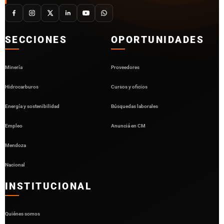
SECCIONES
OPORTUNIDADES
Minería
Proveedores
Hidrocarburos
Cursos y oficios
Energía y sostenibilidad
Búsquedas laborales
Empleo
Anunciá en CM
Mendoza
Nacional
INSTITUCIONAL
Quiénes somos