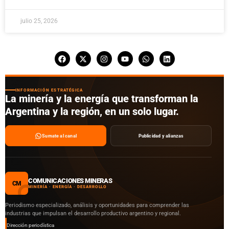
julio 25, 2026
INFORMACIÓN ESTRATÉGICA
La minería y la energía que transforman la
Argentina y la región, en un solo lugar.
Sumate al canal
Publicidad y alianzas
COMUNICACIONES MINERAS
CM
MINERÍA · ENERGÍA · DESARROLLO
Periodismo especializado, análisis y oportunidades para comprender las
industrias que impulsan el desarrollo productivo argentino y regional.
Dirección periodística