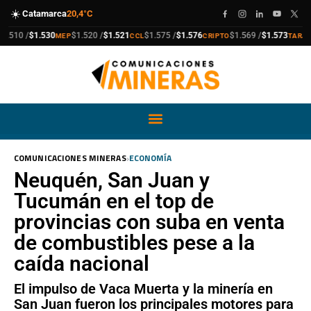
☀️
Catamarca
20,4°C
compra
venta
compra
venta
compra
venta
compra
venta
510 /
$1.530
$1.520 /
$1.521
$1.575 /
$1.576
$1.569 /
$1.573
MEP
CCL
CRIPTO
TARJETA
›
COMUNICACIONES MINERAS
ECONOMÍA
Neuquén, San Juan y
Tucumán en el top de
provincias con suba en venta
de combustibles pese a la
caída nacional
El impulso de Vaca Muerta y la minería en
San Juan fueron los principales motores para