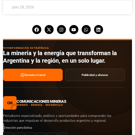
julio 28, 2026
INFORMACIÓN ESTRATÉGICA
La minería y la energía que transforman la
Argentina y la región, en un solo lugar.
Sumate al canal
Publicidad y alianzas
COMUNICACIONES MINERAS
CM
MINERÍA · ENERGÍA · DESARROLLO
Periodismo especializado, análisis y oportunidades para comprender las
industrias que impulsan el desarrollo productivo argentino y regional.
Dirección periodística