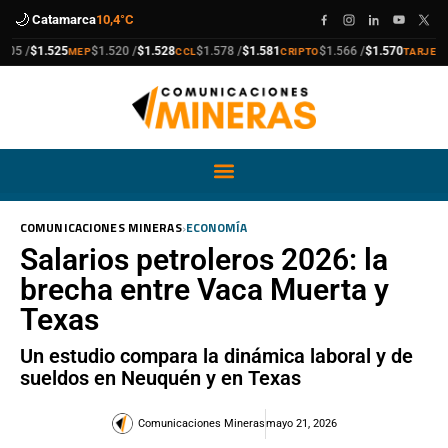
🌙
Catamarca
10,4°C
compra
venta
compra
venta
compra
venta
compra
venta
5 /
$1.525
$1.520 /
$1.528
$1.578 /
$1.581
$1.566 /
$1.570
$1
MEP
CCL
CRIPTO
TARJETA
›
COMUNICACIONES MINERAS
ECONOMÍA
Salarios petroleros 2026: la
brecha entre Vaca Muerta y
Texas
Un estudio compara la dinámica laboral y de
sueldos en Neuquén y en Texas
Comunicaciones Mineras
mayo 21, 2026