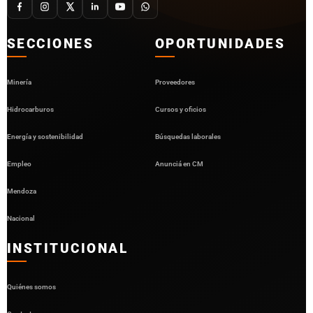
SECCIONES
OPORTUNIDADES
Minería
Proveedores
Hidrocarburos
Cursos y oficios
Energía y sostenibilidad
Búsquedas laborales
Empleo
Anunciá en CM
Mendoza
Nacional
INSTITUCIONAL
Quiénes somos