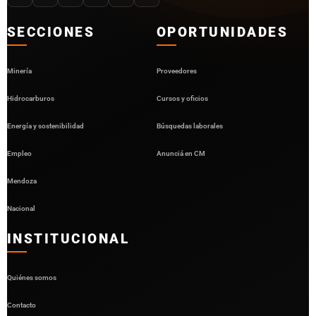
SECCIONES
OPORTUNIDADES
Minería
Proveedores
Hidrocarburos
Cursos y oficios
Energía y sostenibilidad
Búsquedas laborales
Empleo
Anunciá en CM
Mendoza
Nacional
INSTITUCIONAL
Quiénes somos
Contacto