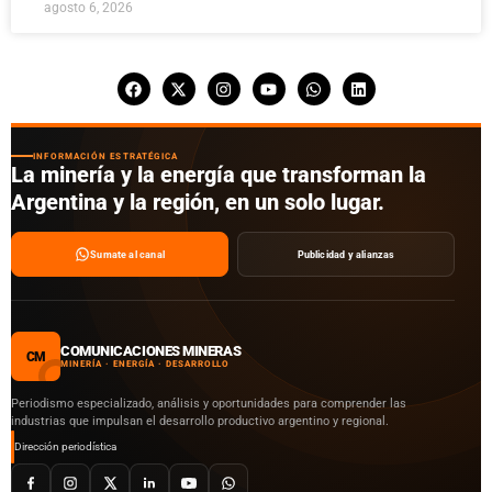
agosto 6, 2026
INFORMACIÓN ESTRATÉGICA
La minería y la energía que transforman la
Argentina y la región, en un solo lugar.
Sumate al canal
Publicidad y alianzas
COMUNICACIONES MINERAS
CM
MINERÍA · ENERGÍA · DESARROLLO
Periodismo especializado, análisis y oportunidades para comprender las
industrias que impulsan el desarrollo productivo argentino y regional.
Dirección periodística