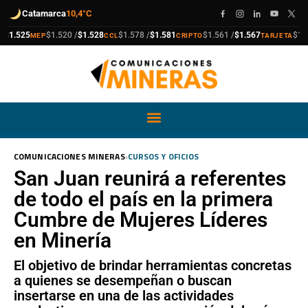
Catamarca
10,4°C
compra
venta
compra
venta
compra
venta
compra
venta
.525
$1.520 /
$1.528
$1.578 /
$1.581
$1.561 /
$1.567
$1.911 
MEP
CCL
CRIPTO
TARJETA
›
COMUNICACIONES MINERAS
CURSOS Y OFICIOS
San Juan reunirá a referentes
de todo el país en la primera
Cumbre de Mujeres Líderes
en Minería
El objetivo de brindar herramientas concretas
a quienes se desempeñan o buscan
insertarse en una de las actividades