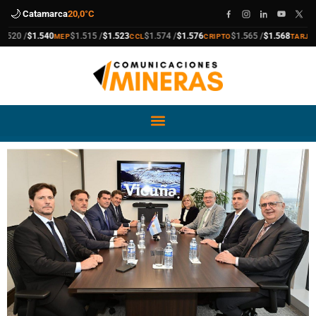
🌙
Catamarca
20,0°C
compra
venta
compra
venta
compra
venta
compra
venta
0 /
$1.540
$1.515 /
$1.523
$1.574 /
$1.576
$1.565 /
$1.568
$1
MEP
CCL
CRIPTO
TARJETA