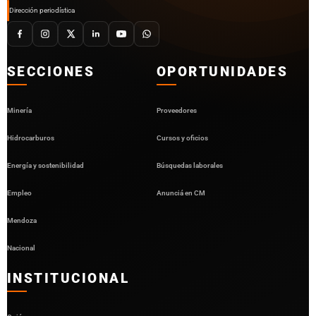
Dirección periodística
SECCIONES
OPORTUNIDADES
Minería
Proveedores
Hidrocarburos
Cursos y oficios
Energía y sostenibilidad
Búsquedas laborales
Empleo
Anunciá en CM
Mendoza
Nacional
INSTITUCIONAL