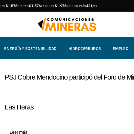
compra
venta
compra
venta
compra
venta
$1.578
$1.576
$1.976
421
pts
CCL
CRIPTO
TARJETA
RIESGO PAÍS
ENERGÍA Y SOSTENIBILIDAD
HIDROCARBUROS
EMPLEO
PSJ Cobre Mendocino participó del Foro de Mi
Las Heras
Leer más