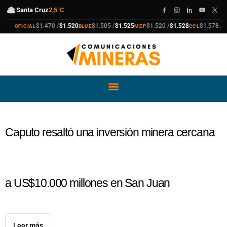
Santa Cruz
2,5°C
ompra
enta
compra
venta
compra
venta
compra
venta
v
$1.470 /
$1.520
$1.505 /
$1.525
$1.520 /
$1.528
$1.578 /
$1.581
FICIAL
BLUE
MEP
CCL
Caputo resaltó una inversión minera cercana
a US$10.000 millones en San Juan
Leer más