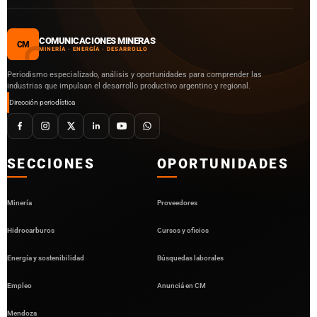
COMUNICACIONES MINERAS
CM
MINERÍA · ENERGÍA · DESARROLLO
Periodismo especializado, análisis y oportunidades para comprender las
industrias que impulsan el desarrollo productivo argentino y regional.
Dirección periodística
SECCIONES
OPORTUNIDADES
Minería
Proveedores
Hidrocarburos
Cursos y oficios
Energía y sostenibilidad
Búsquedas laborales
Empleo
Anunciá en CM
Mendoza