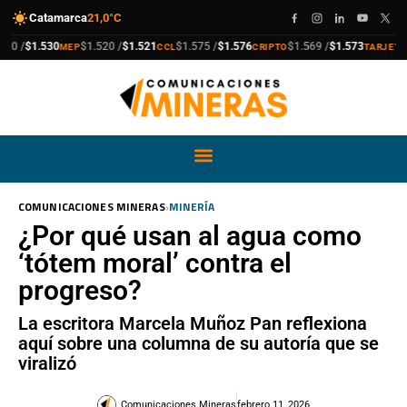
Catamarca
21,0°C
compra
venta
compra
venta
compra
venta
compra
venta
 /
$1.530
$1.520 /
$1.521
$1.575 /
$1.576
$1.569 /
$1.573
$1
MEP
CCL
CRIPTO
TARJETA
›
COMUNICACIONES MINERAS
MINERÍA
¿Por qué usan al agua como
‘tótem moral’ contra el
progreso?
La escritora Marcela Muñoz Pan reflexiona
aquí sobre una columna de su autoría que se
viralizó
Comunicaciones Mineras
febrero 11, 2026