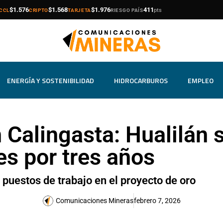
compra
venta
compra
venta
compra
venta
$1.576
$1.568
$1.976
411
pts
CCL
CRIPTO
TARJETA
RIESGO PAÍS
ENERGÍA Y SOSTENIBILIDAD
HIDROCARBUROS
EMPLEO
n Calingasta: Hualilán
es por tres años
uestos de trabajo en el proyecto de oro
Comunicaciones Mineras
febrero 7, 2026