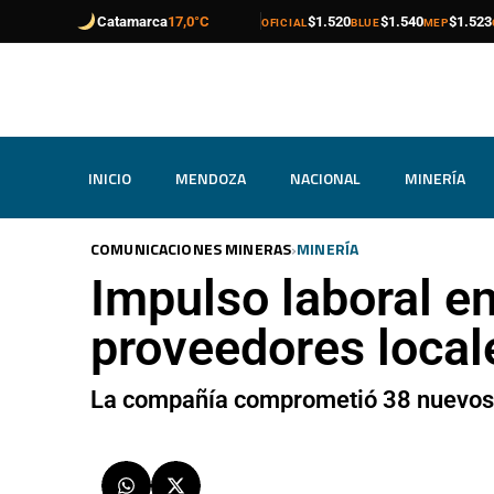
compra
venta
compra
venta
compra
venta
Catamarca
17,0°C
$1.520
$1.540
$1.523
OFICIAL
BLUE
MEP
INICIO
MENDOZA
NACIONAL
MINERÍA
›
COMUNICACIONES MINERAS
MINERÍA
Impulso laboral e
proveedores local
La compañía comprometió 38 nuevos p