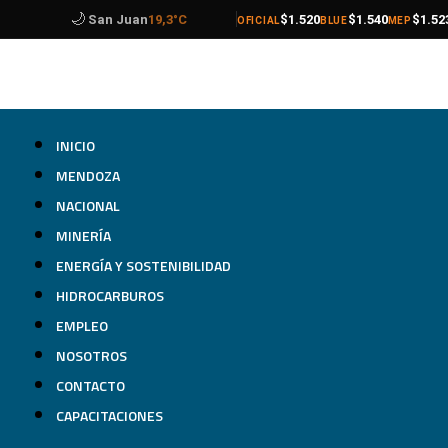
🌙
compra
venta
compra
venta
compra
venta
Catamarca
18,3°C
$1.520
$1.540
$1.52
OFICIAL
BLUE
MEP
INICIO
MENDOZA
NACIONAL
MINERÍA
ENERGÍA Y SOSTENIBILIDAD
HIDROCARBUROS
EMPLEO
NOSOTROS
CONTACTO
CAPACITACIONES