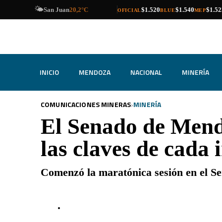
🌙
compra
venta
compra
venta
compra
venta
Catamarca
19,9°C
$1.520
$1.540
$1.52
OFICIAL
BLUE
MEP
INICIO
MENDOZA
NACIONAL
MINERÍA
›
COMUNICACIONES MINERAS
MINERÍA
El Senado de Mendo
las claves de cada 
Comenzó la maratónica sesión en el S