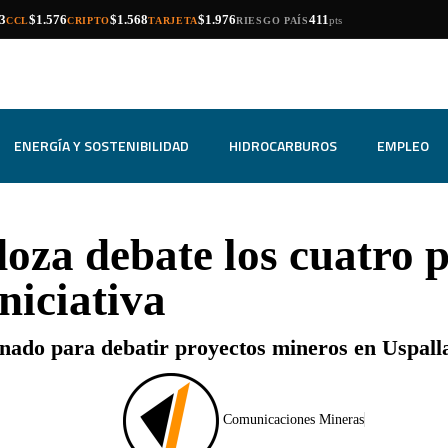
compra
venta
compra
venta
compra
venta
3
$1.576
$1.568
$1.976
411
pts
CCL
CRIPTO
TARJETA
RIESGO PAÍS
ENERGÍA Y SOSTENIBILIDAD
HIDROCARBUROS
EMPLEO
za debate los cuatro p
iniciativa
enado para debatir proyectos mineros en Uspall
Comunicaciones Mineras