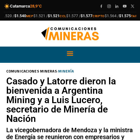
Catamarca
28,9°C
compra
venta
compra
venta
compra
venta
compra
venta
20 /
$1.540
$1.521 /
$1.521
$1.577 /
$1.577
$1.564 /
$1.575
$
MEP
CCL
CRIPTO
TARJETA
›
COMUNICACIONES MINERAS
MINERÍA
Casado y Latorre dieron la
bienvenida a Argentina
Mining y a Luis Lucero,
secretario de Minería de
Nación
La vicegobernadora de Mendoza y la ministra
de Energía se reunieron con empresarios y