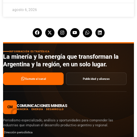
agosto 6, 2026
INFORMACIÓN ESTRATÉGICA
La minería y la energía que transforman la
Argentina y la región, en un solo lugar.
Sumate al canal
Publicidad y alianzas
COMUNICACIONES MINERAS
CM
MINERÍA · ENERGÍA · DESARROLLO
Periodismo especializado, análisis y oportunidades para comprender las
industrias que impulsan el desarrollo productivo argentino y regional.
Dirección periodística