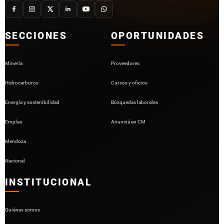
SECCIONES
OPORTUNIDADES
Minería
Proveedores
Hidrocarburos
Cursos y oficios
Energía y sostenibilidad
Búsquedas laborales
Empleo
Anunciá en CM
Mendoza
Nacional
INSTITUCIONAL
Quiénes somos