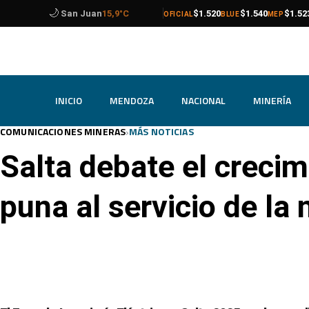
🌙
compra
venta
compra
venta
compra
venta
Catamarca
20,0°C
$1.520
$1.540
$1.52
OFICIAL
BLUE
MEP
INICIO
MENDOZA
NACIONAL
MINERÍA
›
COMUNICACIONES MINERAS
MÁS NOTICIAS
Salta debate el crecimi
puna al servicio de la 