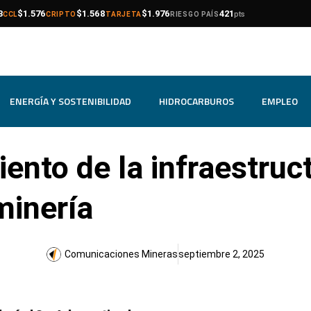
compra
venta
compra
venta
compra
venta
3
$1.576
$1.568
$1.976
421
pts
CCL
CRIPTO
TARJETA
RIESGO PAÍS
ENERGÍA Y SOSTENIBILIDAD
HIDROCARBUROS
EMPLEO
ento de la infraestruct
minería
Comunicaciones Mineras
septiembre 2, 2025