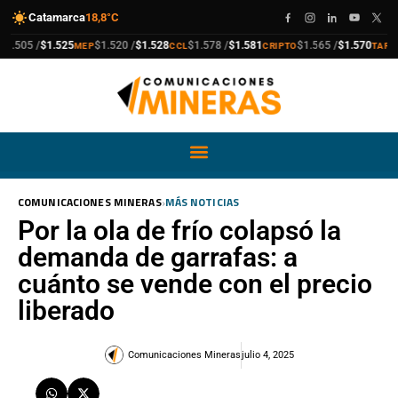
Catamarca
18,8°C
compra
venta
compra
venta
compra
venta
compra
venta
505 /
$1.525
$1.520 /
$1.528
$1.578 /
$1.581
$1.565 /
$1.570
MEP
CCL
CRIPTO
TARJETA
›
COMUNICACIONES MINERAS
MÁS NOTICIAS
Por la ola de frío colapsó la
demanda de garrafas: a
cuánto se vende con el precio
liberado
Comunicaciones Mineras
julio 4, 2025