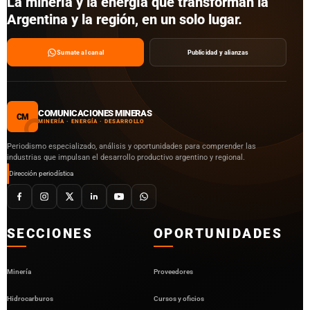
La minería y la energía que transforman la
Argentina y la región, en un solo lugar.
Sumate al canal
Publicidad y alianzas
COMUNICACIONES MINERAS
CM
MINERÍA · ENERGÍA · DESARROLLO
Periodismo especializado, análisis y oportunidades para comprender las
industrias que impulsan el desarrollo productivo argentino y regional.
Dirección periodística
SECCIONES
OPORTUNIDADES
Minería
Proveedores
Hidrocarburos
Cursos y oficios