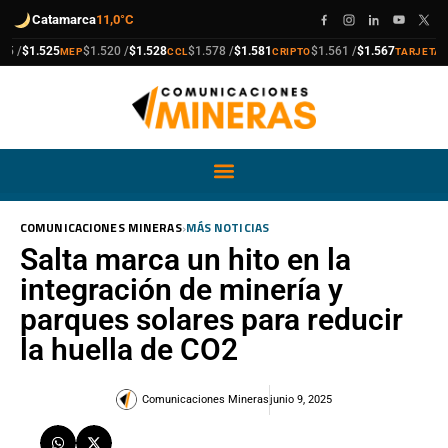
Catamarca
11,0°C
compra
venta
compra
venta
compra
venta
compra
venta
/
$1.525
$1.520 /
$1.528
$1.578 /
$1.581
$1.561 /
$1.567
$1.9
MEP
CCL
CRIPTO
TARJETA
›
COMUNICACIONES MINERAS
MÁS NOTICIAS
Salta marca un hito en la
integración de minería y
parques solares para reducir
la huella de CO2
Comunicaciones Mineras
junio 9, 2025