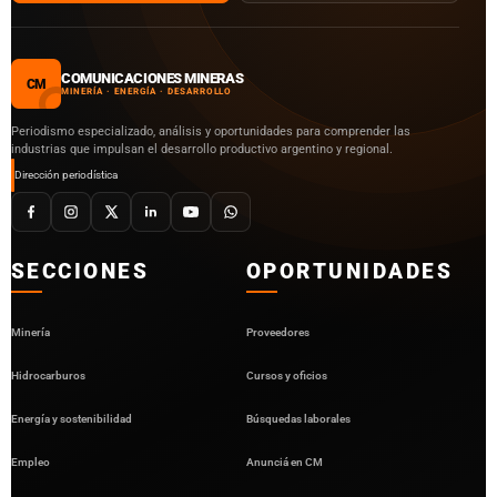
COMUNICACIONES MINERAS
CM
MINERÍA · ENERGÍA · DESARROLLO
Periodismo especializado, análisis y oportunidades para comprender las
industrias que impulsan el desarrollo productivo argentino y regional.
Dirección periodística
SECCIONES
OPORTUNIDADES
Minería
Proveedores
Hidrocarburos
Cursos y oficios
Energía y sostenibilidad
Búsquedas laborales
Empleo
Anunciá en CM