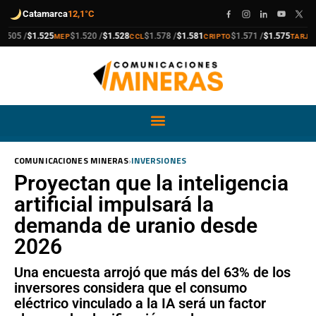
Catamarca
12,1°C
compra
venta
compra
venta
compra
venta
compra
venta
05 /
$1.525
$1.520 /
$1.528
$1.578 /
$1.581
$1.571 /
$1.575
$
MEP
CCL
CRIPTO
TARJETA
›
COMUNICACIONES MINERAS
INVERSIONES
Proyectan que la inteligencia
artificial impulsará la
demanda de uranio desde
2026
Una encuesta arrojó que más del 63% de los
inversores considera que el consumo
eléctrico vinculado a la IA será un factor