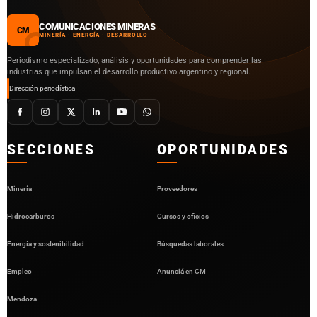
COMUNICACIONES MINERAS
CM
MINERÍA · ENERGÍA · DESARROLLO
Periodismo especializado, análisis y oportunidades para comprender las
industrias que impulsan el desarrollo productivo argentino y regional.
Dirección periodística
SECCIONES
OPORTUNIDADES
Minería
Proveedores
Hidrocarburos
Cursos y oficios
Energía y sostenibilidad
Búsquedas laborales
Empleo
Anunciá en CM
Mendoza