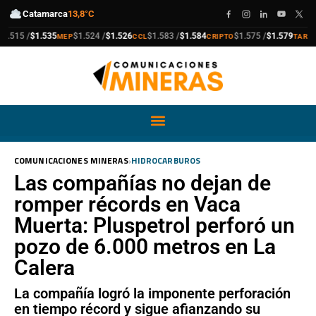
Catamarca
13,8°C
compra
venta
compra
venta
compra
venta
compra
venta
515 /
$1.535
$1.524 /
$1.526
$1.583 /
$1.584
$1.575 /
$1.579
MEP
CCL
CRIPTO
TARJETA
›
COMUNICACIONES MINERAS
HIDROCARBUROS
Las compañías no dejan de
romper récords en Vaca
Muerta: Pluspetrol perforó un
pozo de 6.000 metros en La
Calera
La compañía logró la imponente perforación
en tiempo récord y sigue afianzando su