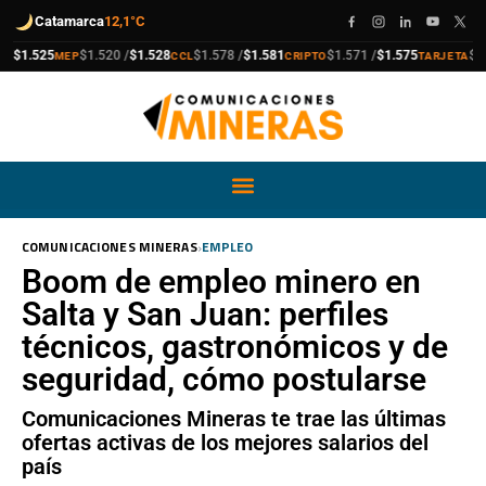
Catamarca
12,1°C
compra
venta
compra
venta
compra
venta
compra
venta
1.525
$1.520 /
$1.528
$1.578 /
$1.581
$1.571 /
$1.575
$1.91
MEP
CCL
CRIPTO
TARJETA
›
COMUNICACIONES MINERAS
EMPLEO
Boom de empleo minero en
Salta y San Juan: perfiles
técnicos, gastronómicos y de
seguridad, cómo postularse
Comunicaciones Mineras te trae las últimas
ofertas activas de los mejores salarios del
país