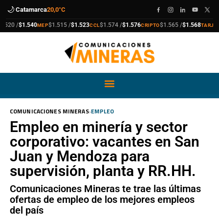
🌙
Catamarca
20,0°C
compra
venta
compra
venta
compra
venta
compra
venta
20 /
$1.540
$1.515 /
$1.523
$1.574 /
$1.576
$1.565 /
$1.568
$
MEP
CCL
CRIPTO
TARJETA
›
COMUNICACIONES MINERAS
EMPLEO
Empleo en minería y sector
corporativo: vacantes en San
Juan y Mendoza para
supervisión, planta y RR.HH.
Comunicaciones Mineras te trae las últimas
ofertas de empleo de los mejores empleos
del país