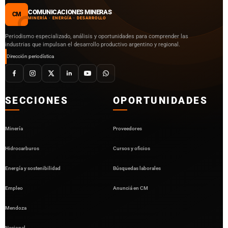
COMUNICACIONES MINERAS
CM
MINERÍA · ENERGÍA · DESARROLLO
Periodismo especializado, análisis y oportunidades para comprender las
industrias que impulsan el desarrollo productivo argentino y regional.
Dirección periodística
SECCIONES
OPORTUNIDADES
Minería
Proveedores
Hidrocarburos
Cursos y oficios
Energía y sostenibilidad
Búsquedas laborales
Empleo
Anunciá en CM
Mendoza
Nacional