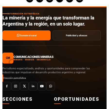
INFORMACIÓN ESTRATÉGICA
La minería y la energía que transforman la
Argentina y la región, en un solo lugar.
Sumate al canal
Publicidad y alianzas
COMUNICACIONES MINERAS
CM
MINERÍA · ENERGÍA · DESARROLLO
Periodismo especializado, análisis y oportunidades para comprender las
industrias que impulsan el desarrollo productivo argentino y regional.
Dirección periodística
SECCIONES
OPORTUNIDADES