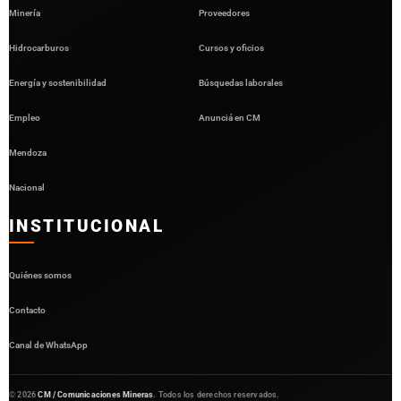
Minería
Proveedores
Hidrocarburos
Cursos y oficios
Energía y sostenibilidad
Búsquedas laborales
Empleo
Anunciá en CM
Mendoza
Nacional
INSTITUCIONAL
Quiénes somos
Contacto
Canal de WhatsApp
©
2026
CM / Comunicaciones Mineras
. Todos los derechos reservados.