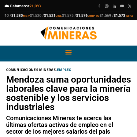
☁️
Catamarca
21,0°C
compra
venta
compra
venta
compra
venta
compra
venta
10 /
$1.530
$1.520 /
$1.521
$1.575 /
$1.576
$1.569 /
$1.573
$
MEP
CCL
CRIPTO
TARJETA
›
COMUNICACIONES MINERAS
EMPLEO
Mendoza suma oportunidades
laborales clave para la minería
sostenible y los servicios
industriales
Comunicaciones Mineras te acerca las
últimas ofertas activas de empleo en el
sector de los mejores salarios del país