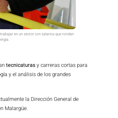
 trabajar en un sector con salarios que rondan
ergía.
man
tecnicaturas
y carreras cortas para
gía y el análisis de los grandes
tualmente la Dirección General de
en Malargüe.