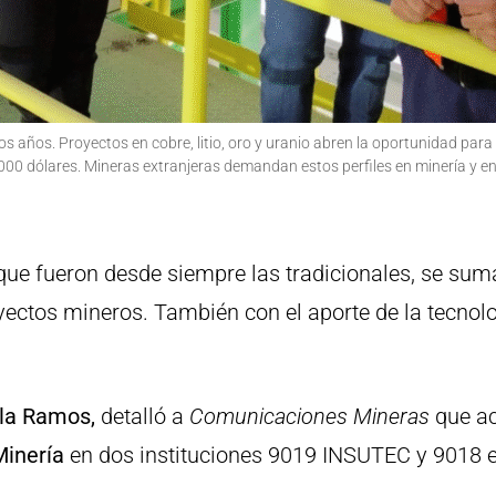
os años. Proyectos en cobre, litio, oro y uranio abren la oportunidad para
.000 dólares. Mineras extranjeras demandan estos perfiles en minería y en
ue fueron desde siempre las tradicionales, se su
oyectos mineros. También con el aporte de la tecnolo
la Ramos,
detalló a
Comunicaciones Mineras
que ac
Minería
en dos instituciones 9019 INSUTEC y 9018 