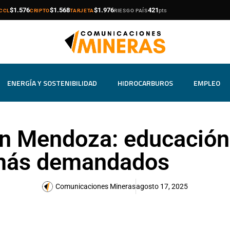
compra
venta
compra
venta
compra
venta
$1.576
$1.568
$1.976
421
pts
CCL
CRIPTO
TARJETA
RIESGO PAÍS
ENERGÍA Y SOSTENIBILIDAD
HIDROCARBUROS
EMPLEO
en Mendoza: educación 
 más demandados
Comunicaciones Mineras
agosto 17, 2025