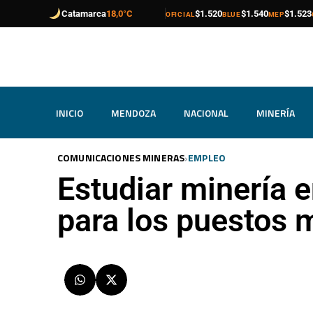
compra
venta
compra
venta
compra
venta
Catamarca
18,0°C
$1.520
$1.540
$1.523
OFICIAL
BLUE
MEP
INICIO
MENDOZA
NACIONAL
MINERÍA
›
COMUNICACIONES MINERAS
EMPLEO
Estudiar minería 
para los puestos