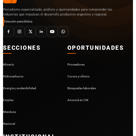
Periodismo especializado, análisis y oportunidades para comprender las
industrias que impulsan el desarrollo productivo argentino y regional.
Dirección periodística
SECCIONES
OPORTUNIDADES
Minería
Proveedores
Hidrocarburos
Cursos y oficios
Energía y sostenibilidad
Búsquedas laborales
Empleo
Anunciá en CM
Mendoza
Nacional