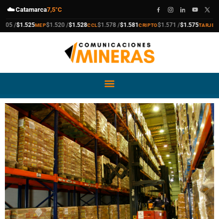
☁️
Catamarca
7,5°C
compra
venta
compra
venta
compra
venta
compra
venta
 /
$1.525
$1.520 /
$1.528
$1.578 /
$1.581
$1.571 /
$1.575
$1
MEP
CCL
CRIPTO
TARJETA