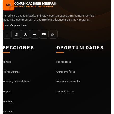
COMUNICACIONES MINERAS
CM
MINERÍA · ENERGÍA · DESARROLLO
Periodismo especializado, análisis y oportunidades para comprender las
industrias que impulsan el desarrollo productivo argentino y regional.
Dirección periodística
SECCIONES
OPORTUNIDADES
Minería
Proveedores
Hidrocarburos
Cursos y oficios
Energía y sostenibilidad
Búsquedas laborales
Empleo
Anunciá en CM
Mendoza
Nacional