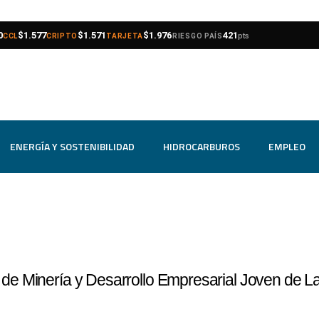
compra
venta
compra
venta
compra
venta
0
$1.577
$1.571
$1.976
421
pts
CCL
CRIPTO
TARJETA
RIESGO PAÍS
ENERGÍA Y SOSTENIBILIDAD
HIDROCARBUROS
EMPLEO
 de Minería y Desarrollo Empresarial Joven de L