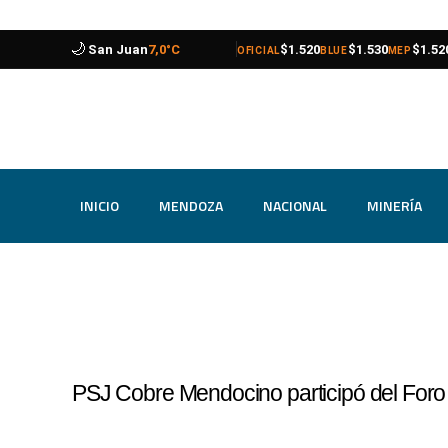
🌙
compra
venta
compra
venta
compra
venta
Catamarca
9,8°C
$1.520
$1.530
$1.52
OFICIAL
BLUE
MEP
INICIO
MENDOZA
NACIONAL
MINERÍA
PSJ Cobre Mendocino participó del Foro