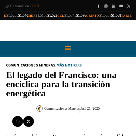
🌙
Catamarca
17,8°C
ra
a
compra
venta
compra
venta
compra
venta
compra
venta
$1.520 /
$1.540
$1.515 /
$1.523
$1.574 /
$1.576
$1.565 /
$1.568
$1
UE
MEP
CCL
CRIPTO
TARJETA
›
COMUNICACIONES MINERAS
MÁS NOTICIAS
El legado del Francisco: una
encíclica para la transición
energética
Comunicaciones Mineras
abril 21, 2025