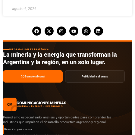
agosto 6, 2026
INFORMACIÓN ESTRATÉGICA
La minería y la energía que transforman la
Argentina y la región, en un solo lugar.
Sumate al canal
Publicidad y alianzas
COMUNICACIONES MINERAS
CM
MINERÍA · ENERGÍA · DESARROLLO
Periodismo especializado, análisis y oportunidades para comprender las
industrias que impulsan el desarrollo productivo argentino y regional.
Dirección periodística