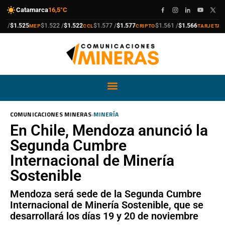
Catamarca
16,5°C
compra
venta
compra
venta
compra
venta
compra
venta
$1.525
$1.522 /
$1.522
$1.577 /
$1.577
$1.561 /
$1.566
$1.91
MEP
CCL
CRIPTO
TARJETA
›
COMUNICACIONES MINERAS
MINERÍA
En Chile, Mendoza anunció la
Segunda Cumbre
Internacional de Minería
Sostenible
Mendoza será sede de la Segunda Cumbre
Internacional de Minería Sostenible, que se
desarrollará los días 19 y 20 de noviembre