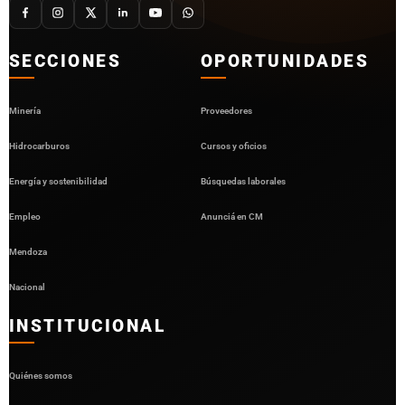
SECCIONES
OPORTUNIDADES
Minería
Proveedores
Hidrocarburos
Cursos y oficios
Energía y sostenibilidad
Búsquedas laborales
Empleo
Anunciá en CM
Mendoza
Nacional
INSTITUCIONAL
Quiénes somos