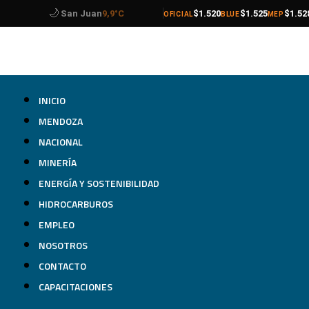
🌙
compra
venta
compra
venta
compra
venta
Catamarca
9,2°C
$1.520
$1.525
$1.52
OFICIAL
BLUE
MEP
INICIO
MENDOZA
NACIONAL
MINERÍA
ENERGÍA Y SOSTENIBILIDAD
HIDROCARBUROS
EMPLEO
NOSOTROS
CONTACTO
CAPACITACIONES