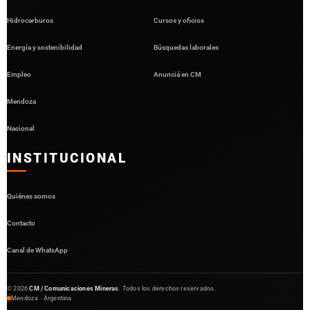
Hidrocarburos
Cursos y oficios
Energía y sostenibilidad
Búsquedas laborales
Empleo
Anunciá en CM
Mendoza
Nacional
INSTITUCIONAL
Quiénes somos
Contacto
Canal de WhatsApp
©
2026
CM / Comunicaciones Mineras
. Todos los derechos reservados.
Mendoza · Argentina