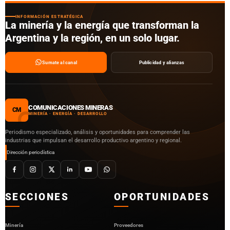
INFORMACIÓN ESTRATÉGICA
La minería y la energía que transforman la
Argentina y la región, en un solo lugar.
Sumate al canal
Publicidad y alianzas
COMUNICACIONES MINERAS
CM
MINERÍA · ENERGÍA · DESARROLLO
Periodismo especializado, análisis y oportunidades para comprender las
industrias que impulsan el desarrollo productivo argentino y regional.
Dirección periodística
SECCIONES
OPORTUNIDADES
Minería
Proveedores