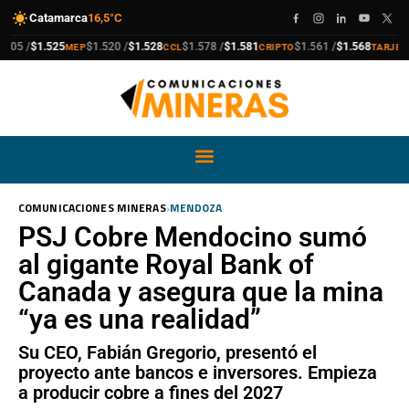
Catamarca
16,5°C
compra
venta
compra
venta
compra
venta
compra
venta
5 /
$1.525
$1.520 /
$1.528
$1.578 /
$1.581
$1.561 /
$1.568
$1
MEP
CCL
CRIPTO
TARJETA
›
COMUNICACIONES MINERAS
MENDOZA
PSJ Cobre Mendocino sumó
al gigante Royal Bank of
Canada y asegura que la mina
“ya es una realidad”
Su CEO, Fabián Gregorio, presentó el
proyecto ante bancos e inversores. Empieza
a producir cobre a fines del 2027