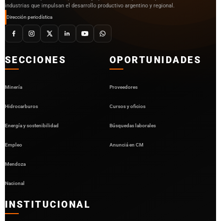
industrias que impulsan el desarrollo productivo argentino y regional.
Dirección periodística
SECCIONES
OPORTUNIDADES
Minería
Proveedores
Hidrocarburos
Cursos y oficios
Energía y sostenibilidad
Búsquedas laborales
Empleo
Anunciá en CM
Mendoza
Nacional
INSTITUCIONAL