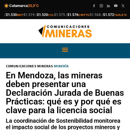
Catamarca
23,3°C
compra
venta
compra
venta
compra
venta
compra
venta
.530
$1.519 /
$1.520
$1.575 /
$1.576
$1.568 /
$1.572
$1.911 
MEP
CCL
CRIPTO
TARJETA
›
COMUNICACIONES MINERAS
MINERÍA
En Mendoza, las mineras
deben presentar una
Declaración Jurada de Buenas
Prácticas: qué es y por qué es
clave para la licencia social
La coordinación de Sostenibilidad monitorea
el impacto social de los proyectos mineros y