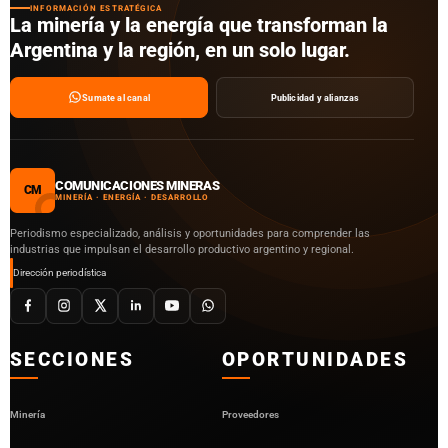
INFORMACIÓN ESTRATÉGICA
La minería y la energía que transforman la
Argentina y la región, en un solo lugar.
Sumate al canal
Publicidad y alianzas
COMUNICACIONES MINERAS
CM
MINERÍA · ENERGÍA · DESARROLLO
Periodismo especializado, análisis y oportunidades para comprender las
industrias que impulsan el desarrollo productivo argentino y regional.
Dirección periodística
SECCIONES
OPORTUNIDADES
Minería
Proveedores