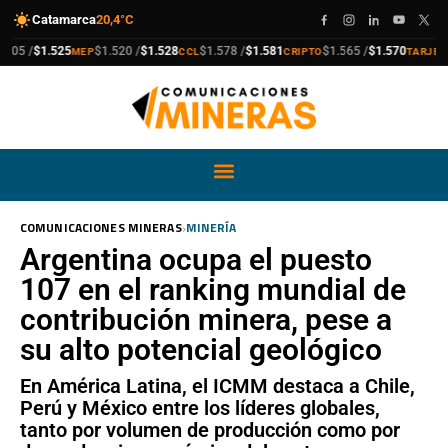
Catamarca
20,4°C
compra
venta
compra
venta
compra
venta
compra
venta
5 /
$1.525
$1.520 /
$1.528
$1.578 /
$1.581
$1.565 /
$1.570
$1
MEP
CCL
CRIPTO
TARJETA
›
COMUNICACIONES MINERAS
MINERÍA
Argentina ocupa el puesto
107 en el ranking mundial de
contribución minera, pese a
su alto potencial geológico
En América Latina, el ICMM destaca a Chile,
Perú y México entre los líderes globales,
tanto por volumen de producción como por