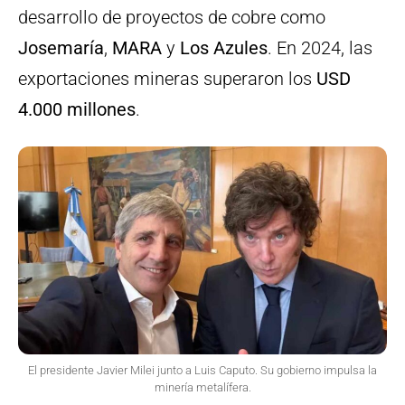
desarrollo de proyectos de cobre como
Josemaría
,
MARA
y
Los Azules
. En 2024, las
exportaciones mineras superaron los
USD
4.000 millones
.
El presidente Javier Milei junto a Luis Caputo. Su gobierno impulsa la
minería metalífera.