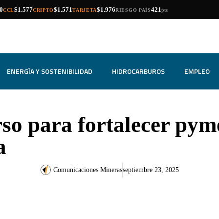
compra
venta
compra
venta
compra
venta
0
$1.577
$1.571
$1.976
421
pts
CCL
CRIPTO
TARJETA
RIESGO PAÍS
ENERGÍA Y SOSTENIBILIDAD
HIDROCARBUROS
EMPLEO
so para fortalecer pym
a
Comunicaciones Mineras
septiembre 23, 2025