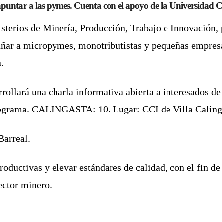
untar a las pymes. Cuenta con el apoyo de la Universidad C
isterios de
Minería
,
Producción, Trabajo e Innovación
,
añar a
micropymes, monotributistas y pequeñas empres
a
.
rrollará una
charla informativa
abierta a interesados d
programa. CALINGASTA: 10. Lugar: CCI de Villa Caling
arreal.
roductivas y elevar estándares de calidad
, con el fin d
ector minero.