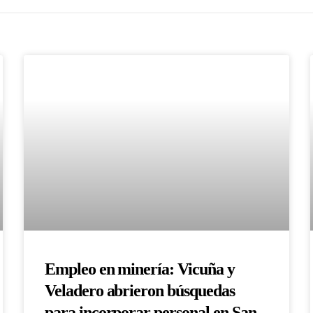
Empleo en minería: Vicuña y
Veladero abrieron búsquedas
para incorporar personal en San