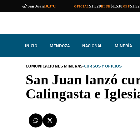
🌙
compra
venta
compra
venta
compra
venta
Catamarca
14,9°C
$1.520
$1.530
$1.52
OFICIAL
BLUE
MEP
INICIO
MENDOZA
NACIONAL
MINERÍA
›
COMUNICACIONES MINERAS
CURSOS Y OFICIOS
San Juan lanzó cur
Calingasta e Iglesi