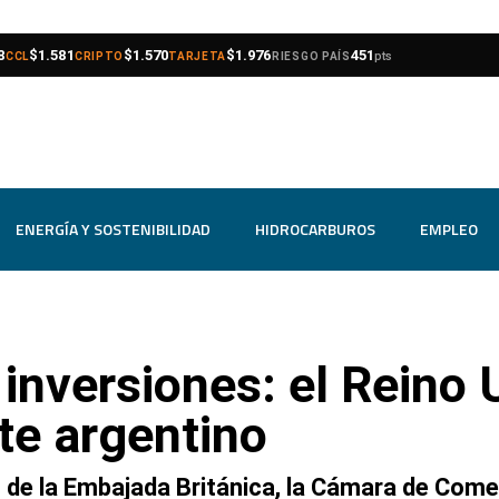
compra
venta
compra
venta
compra
venta
8
$1.581
$1.570
$1.976
451
pts
CCL
CRIPTO
TARJETA
RIESGO PAÍS
ENERGÍA Y SOSTENIBILIDAD
HIDROCARBUROS
EMPLEO
 inversiones: el Reino
te argentino
 de la Embajada Británica, la Cámara de Come