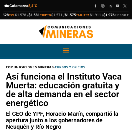
☁️
Catamarca
8,4°C
compra
venta
compra
venta
compra
venta
528
$1.578 /
$1.581
$1.571 /
$1.575
$1.911 /
$1.976
CCL
CRIPTO
TARJETA
RIESGO PAÍS
›
COMUNICACIONES MINERAS
CURSOS Y OFICIOS
Así funciona el Instituto Vaca
Muerta: educación gratuita y
de alta demanda en el sector
energético
El CEO de YPF, Horacio Marín, compartió la
apertura junto a los gobernadores de
Neuquén y Río Negro