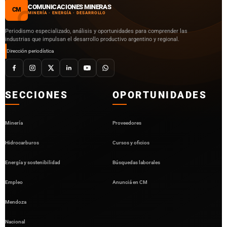
COMUNICACIONES MINERAS
CM
MINERÍA · ENERGÍA · DESARROLLO
Periodismo especializado, análisis y oportunidades para comprender las
industrias que impulsan el desarrollo productivo argentino y regional.
Dirección periodística
SECCIONES
OPORTUNIDADES
Minería
Proveedores
Hidrocarburos
Cursos y oficios
Energía y sostenibilidad
Búsquedas laborales
Empleo
Anunciá en CM
Mendoza
Nacional