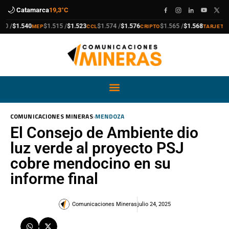
🌙
Catamarca
19,3°C
compra
venta
compra
venta
compra
venta
compra
venta
/
$1.540
$1.515 /
$1.523
$1.574 /
$1.576
$1.565 /
$1.568
$1.
MEP
CCL
CRIPTO
TARJETA
›
COMUNICACIONES MINERAS
MENDOZA
El Consejo de Ambiente dio
luz verde al proyecto PSJ
cobre mendocino en su
informe final
Comunicaciones Mineras
julio 24, 2025