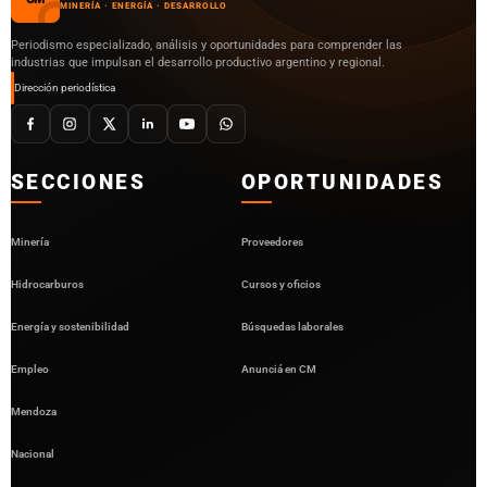
MINERÍA · ENERGÍA · DESARROLLO
Periodismo especializado, análisis y oportunidades para comprender las
industrias que impulsan el desarrollo productivo argentino y regional.
Dirección periodística
SECCIONES
OPORTUNIDADES
Minería
Proveedores
Hidrocarburos
Cursos y oficios
Energía y sostenibilidad
Búsquedas laborales
Empleo
Anunciá en CM
Mendoza
Nacional