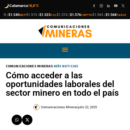
Catamarca
18,8°C
compra
venta
compra
venta
compra
venta
compra
venta
/
$1.540
$1.515 /
$1.523
$1.574 /
$1.576
$1.565 /
$1.568
$1.9
MEP
CCL
CRIPTO
TARJETA
›
COMUNICACIONES MINERAS
MÁS NOTICIAS
Cómo acceder a las
oportunidades laborales del
sector minero en todo el país
Comunicaciones Mineras
julio 22, 2025