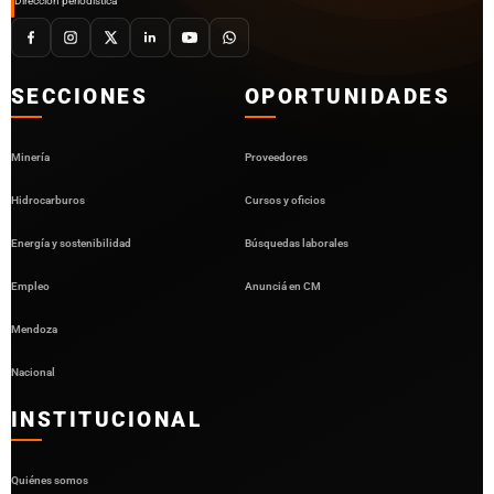
Dirección periodística
SECCIONES
OPORTUNIDADES
Minería
Proveedores
Hidrocarburos
Cursos y oficios
Energía y sostenibilidad
Búsquedas laborales
Empleo
Anunciá en CM
Mendoza
Nacional
INSTITUCIONAL
Quiénes somos