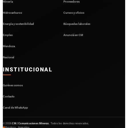
Minería
Proveedores
Hidrocarburos
Cursos y oficios
Energía y sostenibilidad
Búsquedas laborales
Empleo
Anunciá en CM
Mendoza
Nacional
INSTITUCIONAL
Quiénes somos
Contacto
Canal de WhatsApp
©
2026
CM / Comunicaciones Mineras
. Todos los derechos reservados.
Mendoza · Argentina