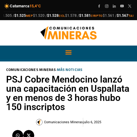
Catamarca
15,4°C
compra
venta
compra
venta
compra
venta
compra
venta
.505 /
$1.525
$1.520 /
$1.528
$1.578 /
$1.581
$1.561 /
$1.567
MEP
CCL
CRIPTO
TARJET
›
COMUNICACIONES MINERAS
MÁS NOTICIAS
PSJ Cobre Mendocino lanzó
una capacitación en Uspallata
y en menos de 3 horas hubo
150 inscriptos
Comunicaciones Mineras
julio 6, 2025