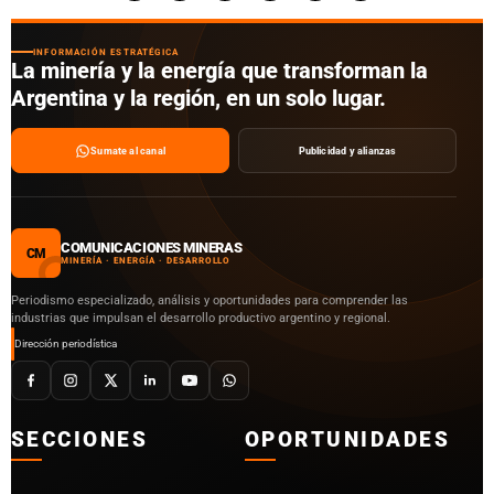
INFORMACIÓN ESTRATÉGICA
La minería y la energía que transforman la
Argentina y la región, en un solo lugar.
Sumate al canal
Publicidad y alianzas
COMUNICACIONES MINERAS
CM
MINERÍA · ENERGÍA · DESARROLLO
Periodismo especializado, análisis y oportunidades para comprender las
industrias que impulsan el desarrollo productivo argentino y regional.
Dirección periodística
SECCIONES
OPORTUNIDADES