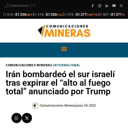
🌙
Catamarca
9,3°C
ra
compra
venta
compra
venta
compra
venta
comp
venta
$1.510 /
$1.530
$1.518 /
$1.520
$1.576 /
$1.577
$1.567 /
$1.571
MEP
CCL
CRIPTO
TARJ
›
COMUNICACIONES MINERAS
INTERNACIONAL
Irán bombardeó el sur israelí
tras expirar el “alto al fuego
total” anunciado por Trump
Comunicaciones Mineras
junio 24, 2025