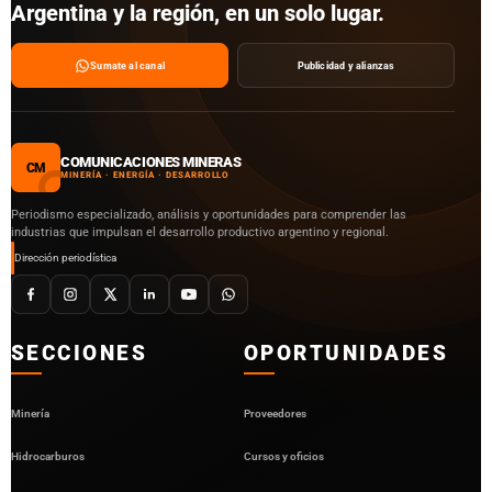
Argentina y la región, en un solo lugar.
Sumate al canal
Publicidad y alianzas
COMUNICACIONES MINERAS
CM
MINERÍA · ENERGÍA · DESARROLLO
Periodismo especializado, análisis y oportunidades para comprender las
industrias que impulsan el desarrollo productivo argentino y regional.
Dirección periodística
SECCIONES
OPORTUNIDADES
Minería
Proveedores
Hidrocarburos
Cursos y oficios